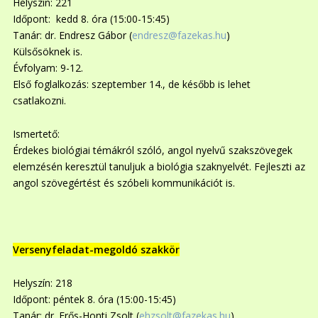
Helyszín: 221
Időpont: kedd 8. óra (15:00-15:45)
Tanár: dr. Endresz Gábor (
endresz@fazekas.hu
)
Külsősöknek is.
Évfolyam: 9-12.
Első foglalkozás: szeptember 14., de később is lehet
csatlakozni.
Ismertető:
Érdekes biológiai témákról szóló, angol nyelvű szakszövegek
elemzésén keresztül tanuljuk a biológia szaknyelvét. Fejleszti az
angol szövegértést és szóbeli kommunikációt is.
Versenyfeladat-megoldó szakkör
Helyszín: 218
Időpont: péntek 8. óra (15:00-15:45)
Tanár: dr. Erős-Honti Zsolt (
ehzsolt@fazekas.hu
)