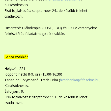
Külsősöknek is.
Első foglalkozás: szeptember 24., de később is lehet
csatlakozni.
Ismertető: Diákolimpiai (EUSO, IBO) és OKTV versenyekre
felkészítő és feladatmegoldó szakkör.
Laborszakkör
Helyszín: 221
Időpont: hétfő 8-9. óra (15:00-16:30)
Tanár: dr. Sólymosné Hirsch Erika (
hirscherika@f.fazekas.hu
)
Külsősöknek is.
Évfolyam: 9.
Első foglalkozás: szeptember 13., de később is lehet
csatlakozni.