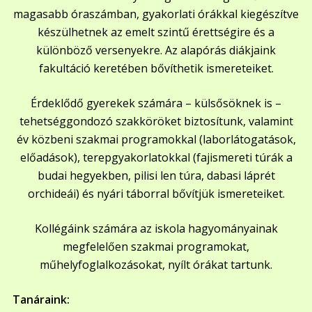
magasabb óraszámban, gyakorlati órákkal kiegészítve
készülhetnek az emelt szintű érettségire és a
különböző versenyekre. Az alapórás diákjaink
fakultáció keretében bővíthetik ismereteiket.
Érdeklődő gyerekek számára – külsősöknek is –
tehetséggondozó szakköröket biztosítunk, valamint
év közbeni szakmai programokkal (laborlátogatások,
előadások), terepgyakorlatokkal (fajismereti túrák a
budai hegyekben, pilisi len túra, dabasi láprét
orchideái) és nyári táborral bővítjük ismereteiket.
Kollégáink számára az iskola hagyományainak
megfelelően szakmai programokat,
műhelyfoglalkozásokat, nyílt órákat tartunk.
Tanáraink: