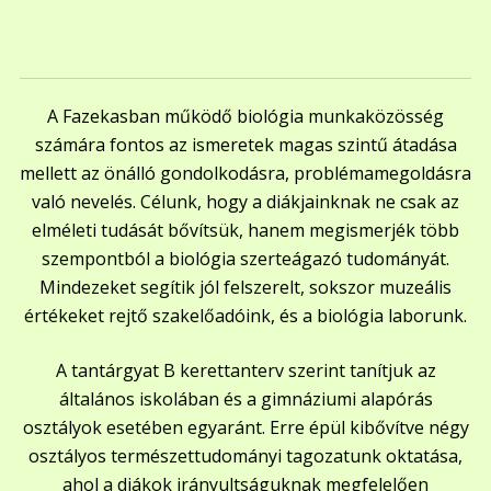
A Fazekasban működő biológia munkaközösség
számára fontos az ismeretek magas szintű átadása
mellett az önálló gondolkodásra, problémamegoldásra
való nevelés. Célunk, hogy a diákjainknak ne csak az
elméleti tudását bővítsük, hanem megismerjék több
szempontból a biológia szerteágazó tudományát.
Mindezeket segítik jól felszerelt, sokszor muzeális
értékeket rejtő szakelőadóink, és a biológia laborunk.
A tantárgyat B kerettanterv szerint tanítjuk az
általános iskolában és a gimnáziumi alapórás
osztályok esetében egyaránt. Erre épül kibővítve négy
osztályos természettudományi tagozatunk oktatása,
ahol a diákok irányultságuknak megfelelően