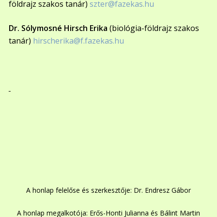
földrajz szakos tanár)
szter@fazekas.hu
Dr. Sólymosné Hirsch Erika
(biológia-földrajz szakos
tanár)
hirscherika@f.fazekas.hu
A honlap felelőse és szerkesztője: Dr. Endresz Gábor
A honlap megalkotója: Erős-Honti Julianna és Bálint Martin