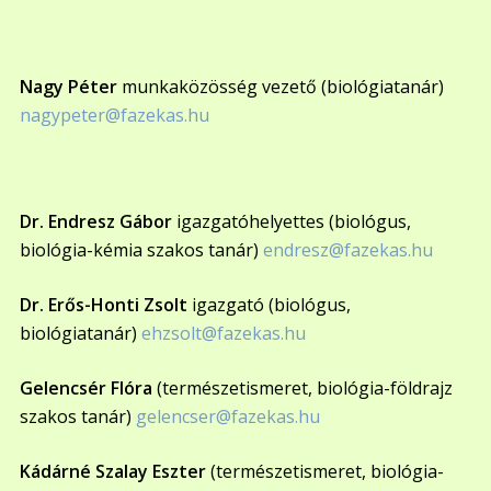
Nagy Péter
munkaközösség vezető (biológiatanár)
nagypeter@fazekas.hu
Dr. Endresz Gábor
igazgatóhelyettes (biológus,
biológia-kémia szakos tanár)
endresz@fazekas.hu
Dr. Erős-Honti Zsolt
igazgató (biológus,
biológiatanár)
ehzsolt@fazekas.hu
Gelencsér Flóra
(természetismeret, biológia-földrajz
szakos tanár)
gelencser@fazekas.hu
Kádárné Szalay Eszter
(természetismeret, biológia-