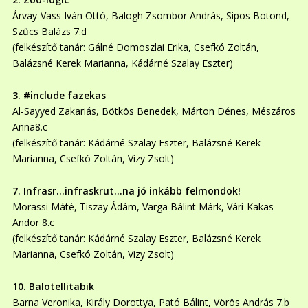
Árvay-Vass Iván Ottó, Balogh Zsombor András, Sipos Botond,
Szűcs Balázs 7.d
(felkészítő tanár: Gálné Domoszlai Erika, Csefkó Zoltán,
Balázsné Kerek Marianna, Kádárné Szalay Eszter)
3. #include fazekas
Al-Sayyed Zakariás, Bötkös Benedek, Márton Dénes, Mészáros
Anna8.c
(felkészítő tanár: Kádárné Szalay Eszter, Balázsné Kerek
Marianna, Csefkó Zoltán, Vizy Zsolt)
7. Infrasr…infraskrut…na jó inkább felmondok!
Morassi Máté, Tiszay Ádám, Varga Bálint Márk, Vári-Kakas
Andor 8.c
(felkészítő tanár: Kádárné Szalay Eszter, Balázsné Kerek
Marianna, Csefkó Zoltán, Vizy Zsolt)
10. Balotellitabik
Barna Veronika, Király Dorottya, Pató Bálint, Vörös András 7.b